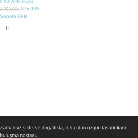
Hediyelik Eşya
875,00
₺
1.050,00
₺
Sepete Ekle
Zamansız şıklık ve doğallıkla, ruhu olan özgün tasarımların
buluşma noktası.