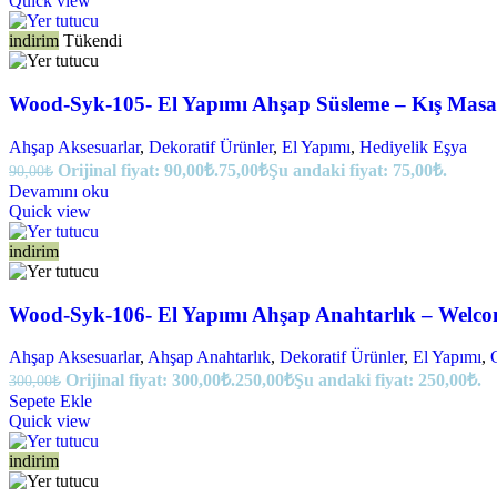
Quick view
indirim
Tükendi
Wood-Syk-105- El Yapımı Ahşap Süsleme – Kış Masa
Ahşap Aksesuarlar
,
Dekoratif Ürünler
,
El Yapımı
,
Hediyelik Eşya
Orijinal fiyat: 90,00₺.
75,00
₺
Şu andaki fiyat: 75,00₺.
90,00
₺
Devamını oku
Quick view
indirim
Wood-Syk-106- El Yapımı Ahşap Anahtarlık – Welc
Ahşap Aksesuarlar
,
Ahşap Anahtarlık
,
Dekoratif Ürünler
,
El Yapımı
,
Orijinal fiyat: 300,00₺.
250,00
₺
Şu andaki fiyat: 250,00₺.
300,00
₺
Sepete Ekle
Quick view
indirim