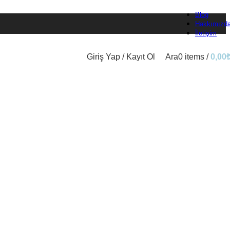
Blog
Hakkımızd
İletişim
Giriş Yap / Kayıt Ol
Ara
0
items
/
0,00