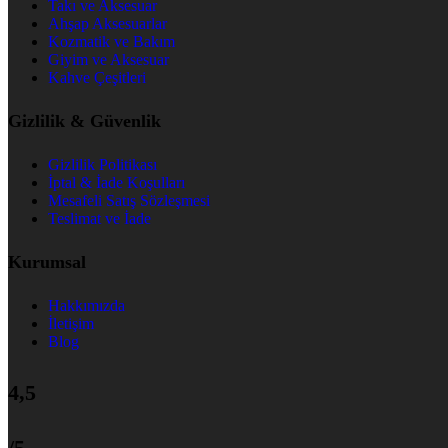
Takı ve Aksesuar
Ahşap Aksesuarlar
Kozmatik ve Bakım
Giyim ve Aksesuar
Kahve Çeşitleri
Gizlilik & Güvenlik
Gizlilik Politikası
İptal & İade Koşulları
Mesafeli Satış Sözleşmesi
Teslimat ve İade
Kurumsal
Hakkımızda
İletişim
Blog
4,5
/5