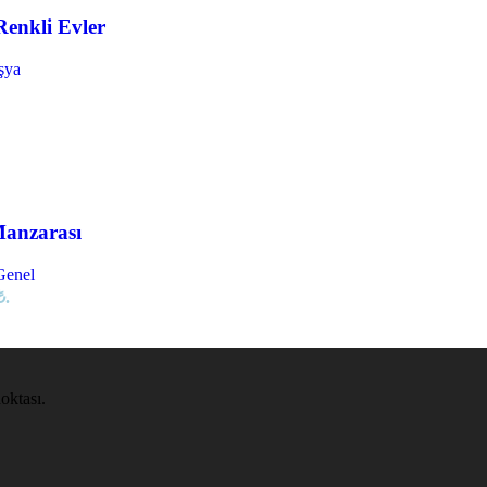
enkli Evler
şya
Manzarası
Genel
₺.
oktası.