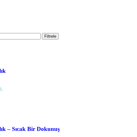
Filtrele
lık
₺.
ık – Sıcak Bir Dokunuş