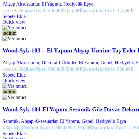
Ahşap Aksesuarlar
,
El Yapımı
,
Hediyelik Eşya
Orijinal fiyat: 450,00₺.
375,00
₺
Şu andaki fiyat: 375,00₺.
450,00
₺
Sepete Ekle
Quick view
indirim
Wood-Syk-103 – El Yapımı Ahşap Üzerine Taş Evler
Ahşap Aksesuarlar
,
Dekoratif Ürünler
,
El Yapımı
,
Genel
,
Hediyelik E
Orijinal fiyat: 600,00₺.
500,00
₺
Şu andaki fiyat: 500,00₺.
600,00
₺
Sepete Ekle
Quick view
indirim
Wood-Syk-104-El Yapımı Seramik Göz Duvar Dekor
Seramik
,
Ahşap Aksesuarlar
,
El Yapımı
,
Genel
,
Hediyelik Eşya
Orijinal fiyat: 1.500,00₺.
1.250,00
₺
Şu andaki fiyat: 1.250
1.500,00
₺
Sepete Ekle