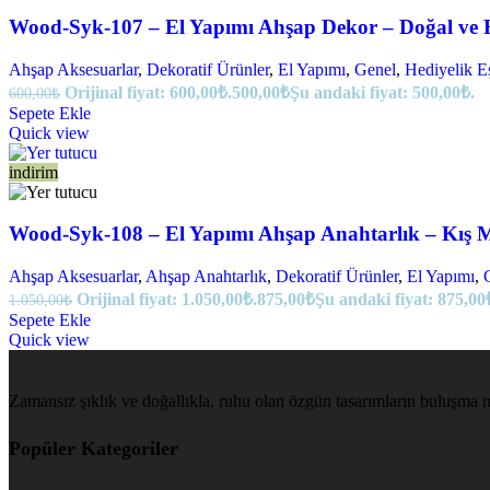
Wood-Syk-107 – El Yapımı Ahşap Dekor – Doğal ve R
Ahşap Aksesuarlar
,
Dekoratif Ürünler
,
El Yapımı
,
Genel
,
Hediyelik E
Orijinal fiyat: 600,00₺.
500,00
₺
Şu andaki fiyat: 500,00₺.
600,00
₺
Sepete Ekle
Quick view
indirim
Wood-Syk-108 – El Yapımı Ahşap Anahtarlık – Kış 
Ahşap Aksesuarlar
,
Ahşap Anahtarlık
,
Dekoratif Ürünler
,
El Yapımı
,
Orijinal fiyat: 1.050,00₺.
875,00
₺
Şu andaki fiyat: 875,00
1.050,00
₺
Sepete Ekle
Quick view
Zamansız şıklık ve doğallıkla, ruhu olan özgün tasarımların buluşma n
Popüler Kategoriler