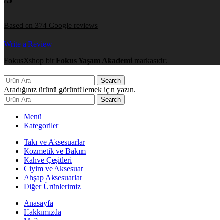
Based on 374 Google reviews
Write a Review
FokusXshop bir
Fokus Yaşam Akademi
markasıdır.
Search
Aradığınız ürünü görüntülemek için yazın.
Search
Menü
Kategoriler
Takı ve Aksesuarlar
Kozmetik ve Bakım
Kahve Çeşitleri
Giyim ve Aksesuar
Ahşap Aksesuarlar
Diğer Ürünlerimiz
Anasayfa
Hakkımızda