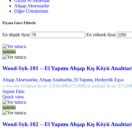
Giyim ve Aksesuar
Ahşap Aksesuarlar
Diğer Ürünlerimiz
Fiyata Göre Filtrele
En düşük fiyat
En yüksek fiyat
indirim
Wood-Syk-101 – El Yapımı Ahşap Kış Köyü Anahtar
Ahşap Aksesuarlar
,
Ahşap Anahtarlık
,
El Yapımı
,
Hediyelik Eşya
Orijinal fiyat: 1.050,00₺.
875,00
₺
Şu andaki fiyat: 875,00
1.050,00
₺
Sepete Ekle
Quick view
indirim
Wood-Syk-102 – El Yapımı Ahşap Kış Köyü Anahtarl