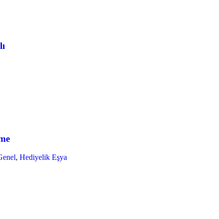
lı
ome
Genel
,
Hediyelik Eşya