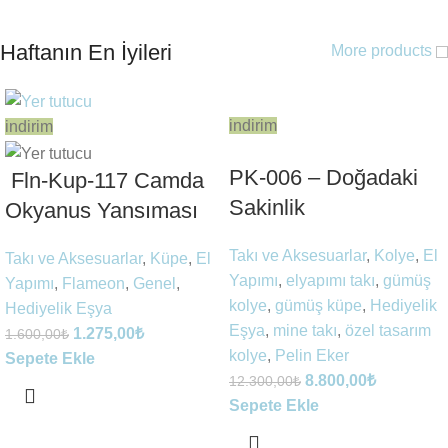
Haftanın En İyileri
More products
indirim
indirim
PK-006 – Doğadaki
Fln-Kup-117 Camda
Sakinlik
Okyanus Yansıması
Takı ve Aksesuarlar
,
Kolye
,
El
Takı ve Aksesuarlar
,
Küpe
,
El
Yapımı
,
elyapımı takı
,
gümüş
Yapımı
,
Flameon
,
Genel
,
kolye
,
gümüş küpe
,
Hediyelik
Hediyelik Eşya
Eşya
,
mine takı
,
özel tasarım
1.275,00
₺
1.600,00
₺
kolye
,
Pelin Eker
Sepete Ekle
8.800,00
₺
12.300,00
₺
Sepete Ekle