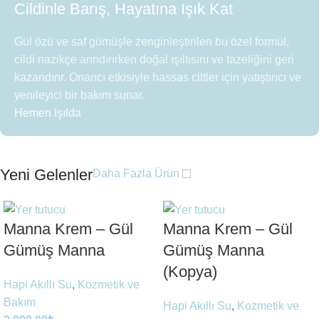
Cildinle Barış, Hayatına Işık Kat
Gül özü ve saf gümüşle zenginleştirilen bu özel formül,
cildi nazikçe arındırırken doğal ışıltısını ve tazeliğini geri
kazandırır. Onarıcı etkisiyle hassas ciltler için yatıştırıcı ve
yenileyici bir bakım sunar.
Hemen Işılda
Yeni Gelenler
Daha Fazla Ürün
Manna Krem – Gül
Manna Krem – Gül
Gümüş Manna
Gümüş Manna
(Kopya)
Hapi Akıllı Su
,
Kozmetik ve
Bakım
Hapi Akıllı Su
,
Kozmetik ve