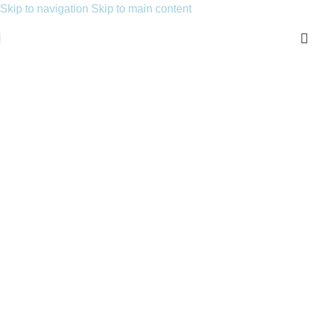
Skip to navigation
Skip to main content
Sanatın Zarafetiyle Işıldayan
Tasarım
Ustalıkla şekillendirilmiş cam detaylar, doğanın büyüleyici
renklerini sofistike bir estetikle buluşturuyor. Her parça,
zarafeti ve el işçiliğinin ayrıcalığını taşıyan özel bir sanat
eseri niteliğinde.
Zarafetle Işılda