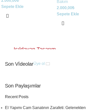
2.000,00
₺
Bakım
Sepete Ekle
2.000,00
₺
Sepete Ekle
Işıldayan Tasarım
Camın ustalıkla işlenen detayları,
Son Vİdeolar
Üye ol
doğadan ilham alan renklerle
birleşerek benzersiz bir zarafet sunar.
Satın Al
Son Paylaşımlar
Recent Posts
El Yapımı Cam Sanatının Zarafeti: Gelenekten