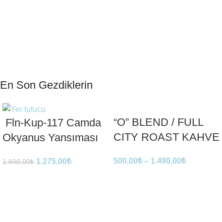
En Son Gezdiklerin
“O” BLEND / FULL
Fln-Kup-117 Camda
CITY ROAST KAHVE
Okyanus Yansıması
500,00
₺
–
1.490,00
₺
1.275,00
₺
1.600,00
₺