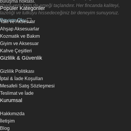
buluşma noktası.
ilham verir hem de emeği taçlandırır. Her fincanda kaliteyi,
Popüler Kategoriler
tazeliği ve tutkuyu hissedeceğiniz bir deneyim sunuyoruz.
Devamı Oku
Takı ve Aksesuar
Ahşap Aksesuarlar
Kozmatik ve Bakım
Giyim ve Aksesuar
Kahve Çeşitleri
Gizlilik & Güvenlik
Gizlilik Politikası
İptal & İade Koşulları
Mesafeli Satış Sözleşmesi
Teslimat ve İade
Kurumsal
Hakkımızda
İletişim
Blog