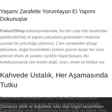
Yaşamı Zarafetle Yorumlayan El Yapımı
Dokunuşlar
FokusXShop
koleksiyonlarında, her biri usta eller tarafından
şekillendirilmiş el yapımı parçalarla gelenekten moderne
uzanan bir yolculuğa çıkıyoruz. Cam sanatından ahşap
dekorlara, doğal kozmetikten bohem giyime kadar her ürün,
yöresel ilham ve yaratıcı işçilikle hayat buluyor. Bu
koleksiyonlarda seri üretim değil, özen, emek ve hikâye var.
Kahvede Ustalık, Her Aşamasında
Tutku
Seçkin yeşil çekirdekler özenle ithal edilip, kavurmadan
öğütmeye kadar tüm süreç titizlikle tarafımızdan yürütülür.
Zamansız şıklık ve doğallıkla, ruhu olan özgün tasarımların
Sanatkârların üretim molalarında keyifle içtiği bu kahve, hem