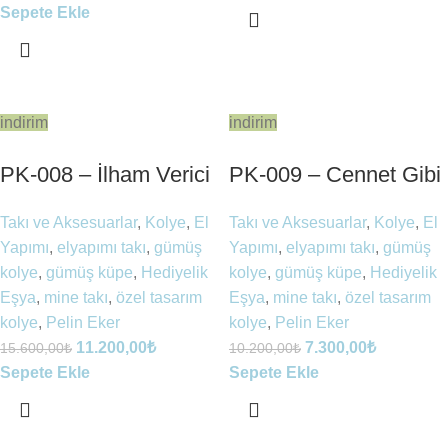
Sepete Ekle
indirim
indirim
PK-008 – İlham Verici
PK-009 – Cennet Gibi
Takı ve Aksesuarlar
,
Kolye
,
El
Takı ve Aksesuarlar
,
Kolye
,
El
Yapımı
,
elyapımı takı
,
gümüş
Yapımı
,
elyapımı takı
,
gümüş
kolye
,
gümüş küpe
,
Hediyelik
kolye
,
gümüş küpe
,
Hediyelik
Eşya
,
mine takı
,
özel tasarım
Eşya
,
mine takı
,
özel tasarım
kolye
,
Pelin Eker
kolye
,
Pelin Eker
11.200,00
₺
7.300,00
₺
15.600,00
₺
10.200,00
₺
Sepete Ekle
Sepete Ekle