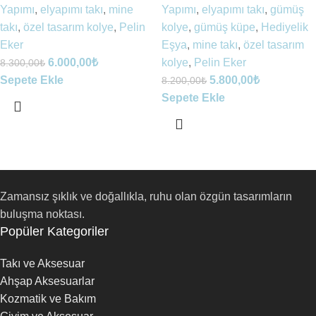
Yapımı
,
elyapımı takı
,
mine
Yapımı
,
elyapımı takı
,
gümüş
takı
,
özel tasarım kolye
,
Pelin
kolye
,
gümüş küpe
,
Hediyelik
Eker
Eşya
,
mine takı
,
özel tasarım
6.000,00
₺
kolye
,
Pelin Eker
8.300,00
₺
Sepete Ekle
5.800,00
₺
8.200,00
₺
Sepete Ekle
Zamansız şıklık ve doğallıkla, ruhu olan özgün tasarımların
buluşma noktası.
Popüler Kategoriler
Takı ve Aksesuar
Ahşap Aksesuarlar
Kozmatik ve Bakım