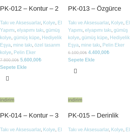
PK-012 – Kontur – 2
PK-013 – Özgürce
Takı ve Aksesuarlar
,
Kolye
,
El
Takı ve Aksesuarlar
,
Kolye
,
El
Yapımı
,
elyapımı takı
,
gümüş
Yapımı
,
elyapımı takı
,
gümüş
kolye
,
gümüş küpe
,
Hediyelik
kolye
,
gümüş küpe
,
Hediyelik
Eşya
,
mine takı
,
özel tasarım
Eşya
,
mine takı
,
Pelin Eker
kolye
,
Pelin Eker
4.400,00
₺
6.100,00
₺
5.600,00
₺
Sepete Ekle
7.800,00
₺
Sepete Ekle
indirim
indirim
PK-014 – Kontur – 3
PK-015 – Derinlik
Takı ve Aksesuarlar
,
Kolye
,
El
Takı ve Aksesuarlar
,
Kolye
,
El