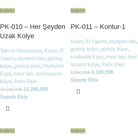
indirim
indirim
PK-010 – Her Şeyden
PK-011 – Kontur-1
Uzak Kolye
Kolye
,
El Yapımı
,
elyapımı takı
,
gümüş kolye
,
gümüş küpe
,
Takı ve Aksesuarlar
,
Kolye
,
El
Hediyelik Eşya
,
mine takı
,
özel
Yapımı
,
elyapımı takı
,
gümüş
tasarım kolye
,
Pelin Eker
kolye
,
gümüş küpe
,
Hediyelik
6.300,00
₺
8.850,00
₺
Eşya
,
mine takı
,
özel tasarım
Sepete Ekle
kolye
,
Pelin Eker
10.200,00
₺
14.200,00
₺
Sepete Ekle
indirim
indirim