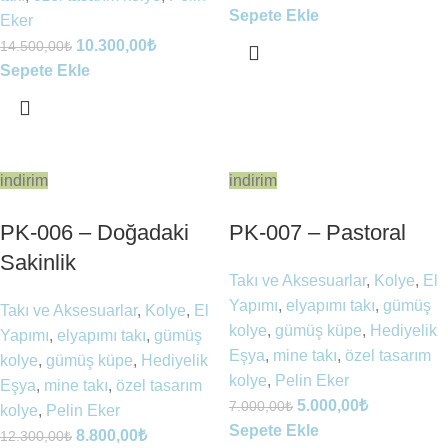
Sepete Ekle
Eker
10.300,00
₺
14.500,00
₺
Sepete Ekle
indirim
indirim
PK-006 – Doğadaki
PK-007 – Pastoral
Sakinlik
Takı ve Aksesuarlar
,
Kolye
,
El
Yapımı
,
elyapımı takı
,
gümüş
Takı ve Aksesuarlar
,
Kolye
,
El
kolye
,
gümüş küpe
,
Hediyelik
Yapımı
,
elyapımı takı
,
gümüş
Eşya
,
mine takı
,
özel tasarım
kolye
,
gümüş küpe
,
Hediyelik
kolye
,
Pelin Eker
Eşya
,
mine takı
,
özel tasarım
5.000,00
₺
7.000,00
₺
kolye
,
Pelin Eker
Sepete Ekle
8.800,00
₺
12.300,00
₺