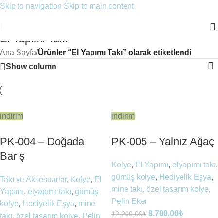
Skip to navigation
Skip to main content
El Yapımı Takı
Ana Sayfa
/
Ürünler “El Yapımı Takı” olarak etiketlendi
Show column
indirim
indirim
PK-004 – Doğada
PK-005 – Yalnız Ağaç
Barış
Kolye
,
El Yapımı
,
elyapımı takı
,
gümüş kolye
,
Hediyelik Eşya
,
Takı ve Aksesuarlar
,
Kolye
,
El
mine takı
,
özel tasarım kolye
,
Yapımı
,
elyapımı takı
,
gümüş
Pelin Eker
kolye
,
Hediyelik Eşya
,
mine
8.700,00
₺
12.200,00
₺
takı
,
özel tasarım kolye
,
Pelin