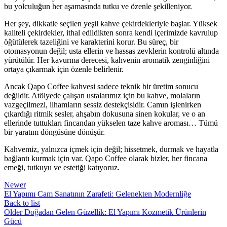
bu yolculuğun her aşamasında tutku ve özenle şekilleniyor.
Her şey, dikkatle seçilen yeşil kahve çekirdekleriyle başlar. Yüksek
kaliteli çekirdekler, ithal edildikten sonra kendi içerimizde kavrulup
öğütülerek tazeliğini ve karakterini korur. Bu süreç, bir
otomasyonun değil; usta ellerin ve hassas zevklerin kontrolü altında
yürütülür. Her kavurma derecesi, kahvenin aromatik zenginliğini
ortaya çıkarmak için özenle belirlenir.
Ancak Qapo Coffee kahvesi sadece teknik bir üretim sonucu
değildir. Atölyede çalışan ustalarımız için bu kahve, molaların
vazgeçilmezi, ilhamların sessiz destekçisidir. Camın işlenirken
çıkardığı ritmik sesler, ahşabın dokusuna sinen kokular, ve o an
ellerinde tuttukları fincandan yükselen taze kahve aroması… Tümü
bir yaratım döngüsüne dönüşür.
Kahvemiz, yalnızca içmek için değil; hissetmek, durmak ve hayatla
bağlantı kurmak için var. Qapo Coffee olarak bizler, her fincana
emeği, tutkuyu ve estetiği katıyoruz.
Newer
El Yapımı Cam Sanatının Zarafeti: Gelenekten Modernliğe
Back to list
Older
Doğadan Gelen Güzellik: El Yapımı Kozmetik Ürünlerin
Gücü