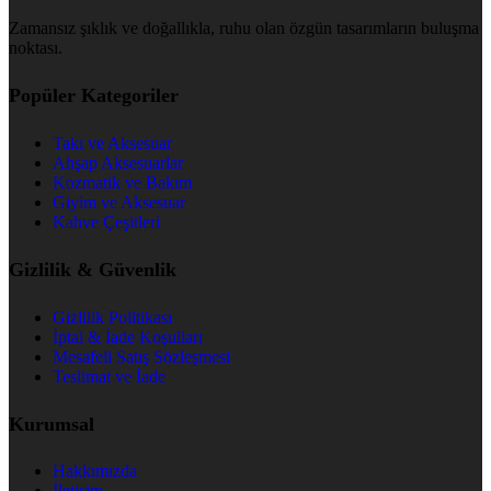
Zamansız şıklık ve doğallıkla, ruhu olan özgün tasarımların buluşma
noktası.
Popüler Kategoriler
Takı ve Aksesuar
Ahşap Aksesuarlar
Kozmatik ve Bakım
Giyim ve Aksesuar
Kahve Çeşitleri
Gizlilik & Güvenlik
Gizlilik Politikası
İptal & İade Koşulları
Mesafeli Satış Sözleşmesi
Teslimat ve İade
Kurumsal
Hakkımızda
İletişim