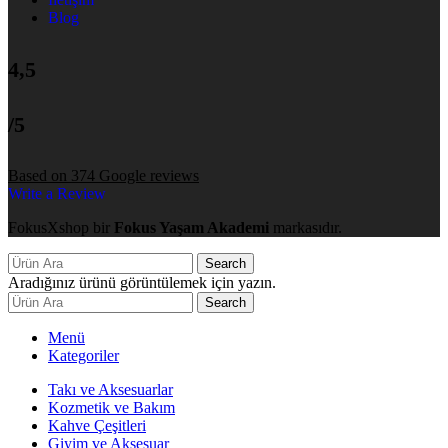
Blog
4,5
/5
Based on 374 Google reviews
Write a Review
FokusXshop bir
Fokus Yaşam Akademi
markasıdır.
Search
Aradığınız ürünü görüntülemek için yazın.
Search
Menü
Kategoriler
Takı ve Aksesuarlar
Kozmetik ve Bakım
Kahve Çeşitleri
Giyim ve Aksesuar