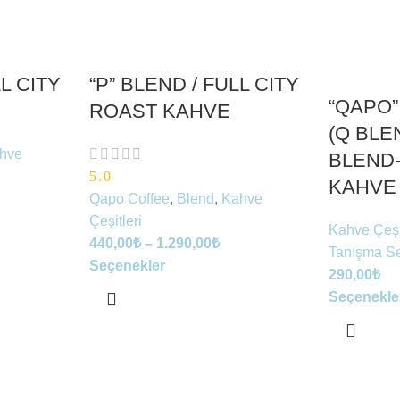
LL CITY
“P” BLEND / FULL CITY
“QAPO”
ROAST KAHVE
(Q BLE
hve
BLEND-
5.0
KAHVE
Qapo Coffee
,
Blend
,
Kahve
Çeşitleri
Kahve Çeşi
440,00
₺
–
1.290,00
₺
Tanışma Se
Seçenekler
290,00
₺
Seçenekle