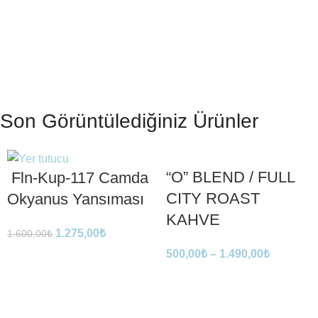
Son Görüntülediğiniz Ürünler
“O” BLEND / FULL
Fln-Kup-117 Camda
CITY ROAST
Okyanus Yansıması
KAHVE
1.275,00
₺
1.600,00
₺
500,00
₺
–
1.490,00
₺