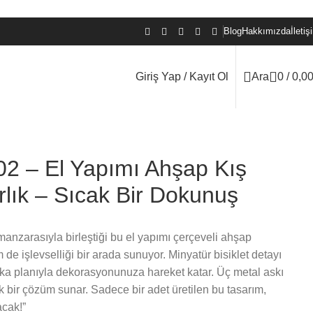
Blog
Hakkımızda
İletiş
Giriş Yap / Kayıt Ol
Ara
0
/
0,0
2 – El Yapımı Ahşap Kış
lık – Sıcak Bir Dokunuş
anzarasıyla birleştiği bu el yapımı çerçeveli ahşap
 de işlevselliği bir arada sunuyor. Minyatür bisiklet detayı
arka planıyla dekorasyonunuza hareket katar. Üç metal askı
tik bir çözüm sunar. Sadece bir adet üretilen bu tasarım,
acak!”