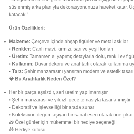
süslenmiş arka planıyla dekorasyonunuza hareket katar. Üç me
katacak!”
Ürün Özellikleri:
Malzeme:
Çerçeve içinde ahşap figürler ve metal askılar
•
Renkler:
Canlı mavi, kırmızı, sarı ve yeşil tonları
•
Üretim:
Tamamen el yapımı; detaylarla dolu, renkli ev figür
•
Kullanım:
Duvar dekoru ve anahtarlık olarak kullanıma u
•
Tarz:
Şehir manzarasını yansıtan modern ve estetik tasar
💎 Bu Anahtarlık Neden Özel?
Her bir parça eşsizdir, seri üretim yapılmamıştır
• Şehir manzarası ve yıldızlı gece temasıyla tasarlanmıştır
• Dekoratif ve işlevselliği bir arada sunar
• Koleksiyon değeri taşıyan bir sanat eseri olarak öne çıkar
🎁 Özel günler için mükemmel bir hediye seçeneği!
🎁 Hediye kutusu