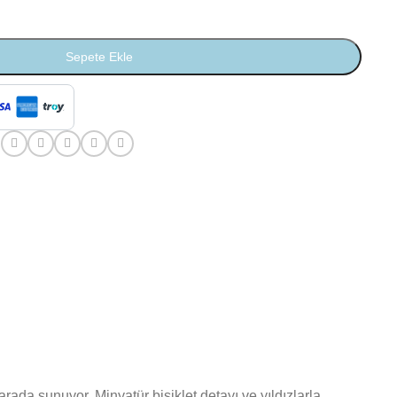
Sepete Ekle
:
rada sunuyor. Minyatür bisiklet detayı ve yıldızlarla