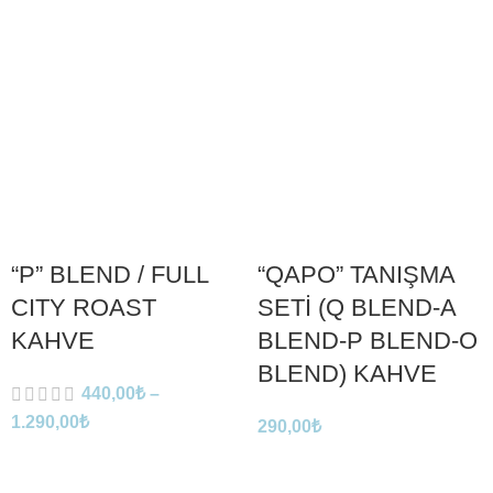
“P” BLEND / FULL
“QAPO” TANIŞMA
CITY ROAST
SETİ (Q BLEND-A
KAHVE
BLEND-P BLEND-O
BLEND) KAHVE
440,00
₺
–
1.290,00
₺
290,00
₺