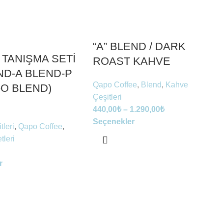
“A” BLEND / DARK
 TANIŞMA SETİ
ROAST KAHVE
ND-A BLEND-P
Qapo Coffee
,
Blend
,
Kahve
O BLEND)
Çeşitleri
440,00
₺
–
1.290,00
₺
Seçenekler
tleri
,
Qapo Coffee
,
tleri
r