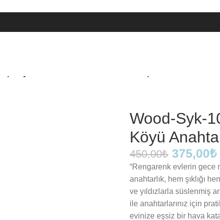
ış Köyü Anahtarlık – Sıcak Bir Dokunuş
Wood-Syk-10
Köyü Anahtar
375,00
₺
450,00
₺
“Rengarenk evlerin gece m
anahtarlık, hem şıklığı hem
ve yıldızlarla süslenmiş 
ile anahtarlarınız için pra
evinize eşsiz bir hava kat