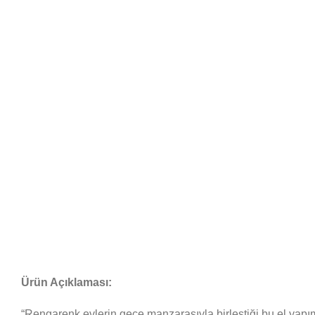
Ürün Açıklaması:
“Rengarenk evlerin gece manzarasıyla birleştiği bu el yapımı