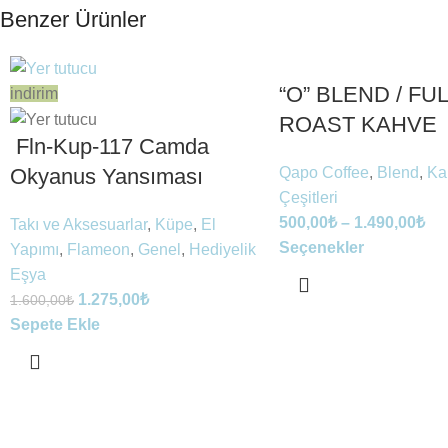
Benzer Ürünler
“O” BLEND / FU
indirim
ROAST KAHVE
Fln-Kup-117 Camda
Qapo Coffee
,
Blend
,
Ka
Okyanus Yansıması
Çeşitleri
500,00
₺
–
1.490,00
₺
Takı ve Aksesuarlar
,
Küpe
,
El
Seçenekler
Yapımı
,
Flameon
,
Genel
,
Hediyelik
Eşya
1.275,00
₺
1.600,00
₺
Sepete Ekle