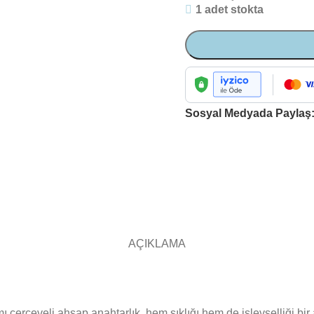
1 adet stokta
Sosyal Medyada Paylaş
AÇIKLAMA
 çerçeveli ahşap anahtarlık, hem şıklığı hem de işlevselliği bir a