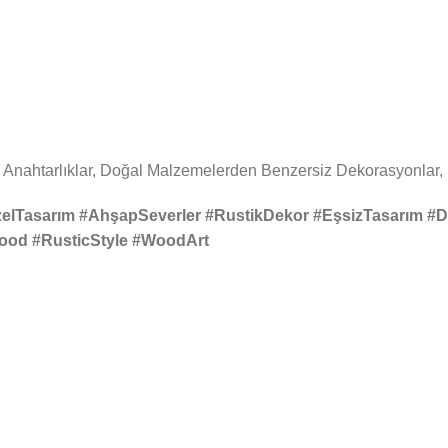
 Anahtarlıklar, Doğal Malzemelerden Benzersiz Dekorasyonlar,
elTasarım #AhşapSeverler #RustikDekor #EşsizTasarım #
od #RusticStyle #WoodArt