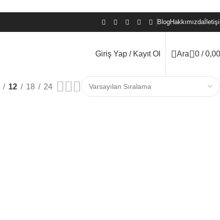
Blog
Hakkımızda
İletiş
Giriş Yap / Kayıt Ol
Ara
0
/
0,0
12
18
24