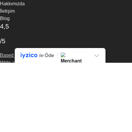
Hakkımızda
İletişim
Blog
4,5
/5
Based on 374 Google reviews
Write a Review
FokusXshop bir
Fokus Yaşam Akademi
markasıdır.
Search
Aradığınız ürünü görüntülemek için yazın.