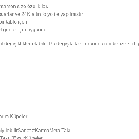
mamen size özel kılar.
rlar ve 24K altın folyo ile yapılmıştır.
 tablo içerir.
 günler için uygundur.
 değişiklikler olabilir. Bu değişiklikler, ürününüzün benzersizliği
arım Küpeler
yilebilirSanat #KarmaMetalTakı
Takı #EşsizKüpeler