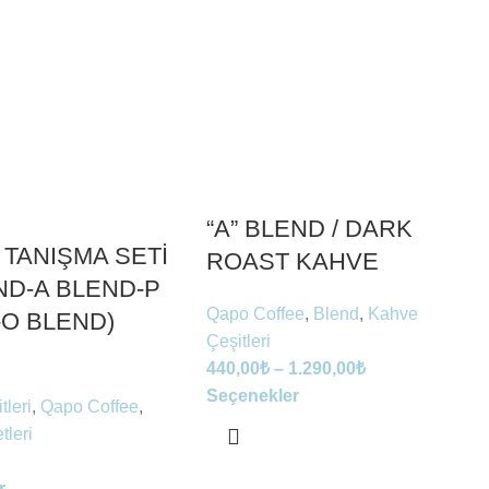
“A” BLEND / DARK
 TANIŞMA SETİ
ROAST KAHVE
ND-A BLEND-P
Qapo Coffee
,
Blend
,
Kahve
O BLEND)
Çeşitleri
440,00
₺
–
1.290,00
₺
Seçenekler
tleri
,
Qapo Coffee
,
tleri
r