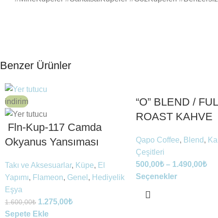
Benzer Ürünler
“O” BLEND / FU
indirim
ROAST KAHVE
Fln-Kup-117 Camda
Qapo Coffee
,
Blend
,
Ka
Okyanus Yansıması
Çeşitleri
500,00
₺
–
1.490,00
₺
Takı ve Aksesuarlar
,
Küpe
,
El
Seçenekler
Yapımı
,
Flameon
,
Genel
,
Hediyelik
Eşya
1.275,00
₺
1.600,00
₺
Sepete Ekle