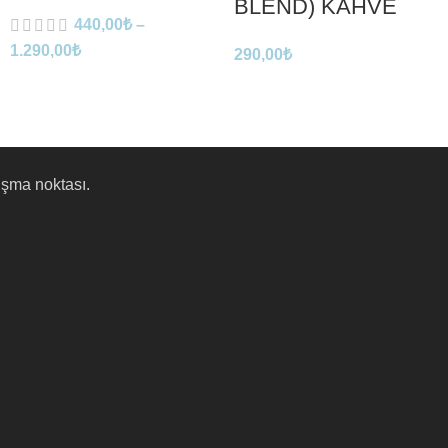
BLEND) KAHVE
440,00
₺
–
1.290,00
₺
290,00
₺
uşma noktası.