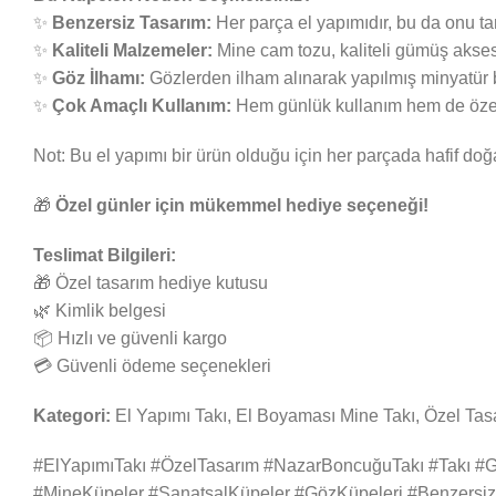
✨
Benzersiz Tasarım:
Her parça el yapımıdır, bu da onu ta
✨
Kaliteli Malzemeler:
Mine cam tozu, kaliteli gümüş aksesua
✨
Göz İlhamı:
Gözlerden ilham alınarak yapılmış minyatür bir
✨
Çok Amaçlı Kullanım:
Hem günlük kullanım hem de özel
Not: Bu el yapımı bir ürün olduğu için her parçada hafif doğal
🎁
Özel günler için mükemmel hediye seçeneği!
Teslimat Bilgileri:
🎁 Özel tasarım hediye kutusu
🌿 Kimlik belgesi
📦 Hızlı ve güvenli kargo
💳 Güvenli ödeme seçenekleri
Kategori:
El Yapımı Takı, El Boyaması Mine Takı, Özel Tas
#ElYapımıTakı #ÖzelTasarım #NazarBoncuğuTakı #Takı #Gi
#MineKüpeler #SanatsalKüpeler #GözKüpeleri #Benzersiz