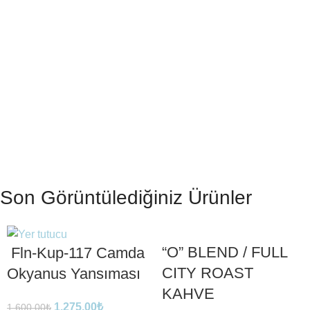
Son Görüntülediğiniz Ürünler
“O” BLEND / FULL
Fln-Kup-117 Camda
CITY ROAST
Okyanus Yansıması
KAHVE
1.275,00
₺
1.600,00
₺