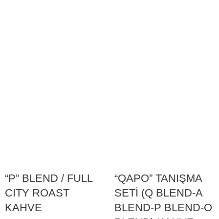
“P” BLEND / FULL
“QAPO” TANIŞMA
CITY ROAST
SETİ (Q BLEND-A
KAHVE
BLEND-P BLEND-O