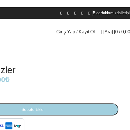
Blog
Hakkımızda
İletiş
Giriş Yap / Kayıt Ol
Ara
0
/
0,0
zler
00
₺
Sepete Ekle