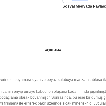
Sosyal Medyada Paylaş
AÇIKLAMA
rine el boyaması siyah ve beyaz suluboya manzara tablosu ile sü
an camın eriyip emaye kabochon oluşana kadar fırında pişirilmi
doğaçlama olarak boyanmıştır. Sonrasında, bu eser bir gümüş çer
ı fırınlama ile eriterek bakır üzerinde sıcak mine tekniği uygulan