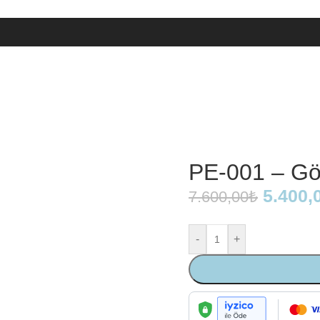
PE-001 – Gö
5.400,
7.600,00
₺
-
+