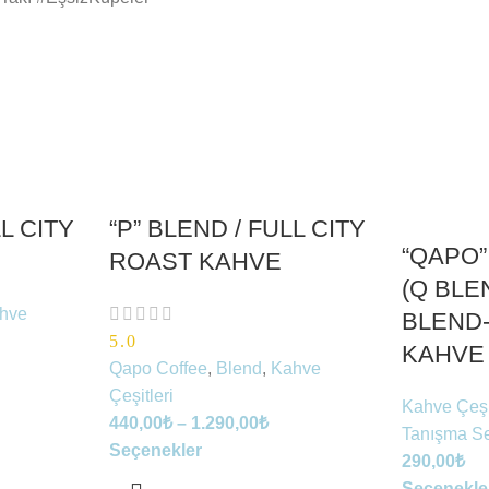
LL CITY
“P” BLEND / FULL CITY
“QAPO”
ROAST KAHVE
(Q BLE
hve
BLEND-
5.0
KAHVE
Qapo Coffee
,
Blend
,
Kahve
Çeşitleri
Kahve Çeşi
440,00
₺
–
1.290,00
₺
Tanışma Se
Seçenekler
290,00
₺
Seçenekle