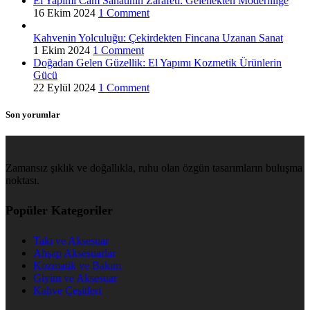
El Yapımı Cam Sanatının Zarafeti: Gelenekten Modernliğe
16 Ekim 2024
1 Comment
Kahvenin Yolculuğu: Çekirdekten Fincana Uzanan Sanat
1 Ekim 2024
1 Comment
Doğadan Gelen Güzellik: El Yapımı Kozmetik Ürünlerin
Gücü
22 Eylül 2024
1 Comment
Son yorumlar
Zamansız şıklık ve doğallıkla, ruhu olan özgün tasarımların buluşma
noktası.
Popüler Kategoriler
Takı ve Aksesuar
Ahşap Aksesuarlar
Kozmatik ve Bakım
Giyim ve Aksesuar
Kahve Çeşitleri