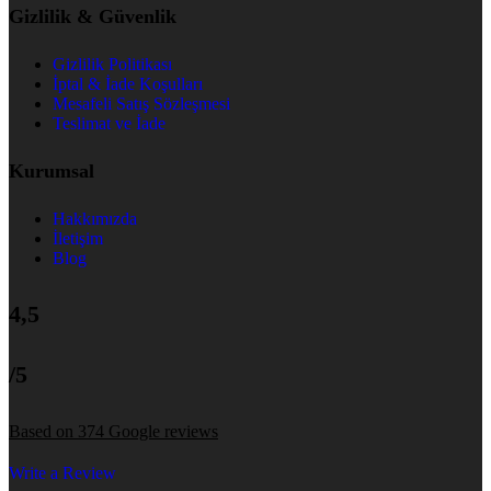
Gizlilik & Güvenlik
Gizlilik Politikası
İptal & İade Koşulları
Mesafeli Satış Sözleşmesi
Teslimat ve İade
Kurumsal
Hakkımızda
İletişim
Blog
4,5
/5
Based on 374 Google reviews
Write a Review