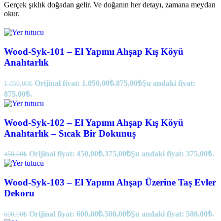
Gerçek şıklık doğadan gelir. Ve doğanın her detayı, zamana meydan
okur.
Wood-Syk-101 – El Yapımı Ahşap Kış Köyü
Anahtarlık
Orijinal fiyat: 1.050,00₺.
875,00
₺
Şu andaki fiyat:
1.050,00
₺
875,00₺.
Wood-Syk-102 – El Yapımı Ahşap Kış Köyü
Anahtarlık – Sıcak Bir Dokunuş
Orijinal fiyat: 450,00₺.
375,00
₺
Şu andaki fiyat: 375,00₺.
450,00
₺
Wood-Syk-103 – El Yapımı Ahşap Üzerine Taş Evler
Dekoru
Orijinal fiyat: 600,00₺.
500,00
₺
Şu andaki fiyat: 500,00₺.
600,00
₺