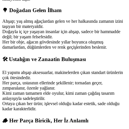
🌳
Doğadan Gelen İlham
Ahşap; yaş almış ağaçlardan gelen ve her halkasında zamanın izini
taşıyan bir materyaldir.
Doğayla iç içe yaşayan insanlar için ahşap, sadece bir hammadde
değil; bir yaşam felsefesidir.
Her bir obje, ağacın gövdesinde yıllar boyunca oluşmuş
damarlardan, düğümlerden ve renk geçişlerinden beslenir.
🛠️
Ustalığın ve Zanaatin Buluşması
El yapımı ahşap aksesuarlar, makinelerden çıkan standart ürünlerin
çok ötesindedir.
Her parça, ustasının ellerinde şekillenir; tornadan geçer,
zımparalanır, özenle yağlanır.
Kimi zaman tamamen elde oyulur, kimi zaman çağdaş tasarım
anlayışıyla sadeleştirilir.
Ortaya çıkan her ürün; işlevsel olduğu kadar estetik, sade olduğu
kadar karakterlidir.
🪵
Her Parça Biricik, Her İz Anlamlı