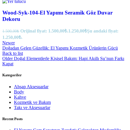
Wood-Syk-104-El Yapımı Seramik Göz Duvar
Dekoru
Orijinal fiyat: 1.500,00₺.
1.250,00
₺
Şu andaki fiyat:
1.500,00
₺
1.250,00₺.
Newer
Doğadan Gelen Güzellik: El Yapımı Kozmetik Ürünlerin Gücü
Back to list
Older
Doğal Elementlerle Kişisel Bakım: Hapi Akıllı Su’nun Farkı
Kapat
Kategoriler
Ahşap Aksesuarlar
Body
Kahve
Kozmetik ve Bakım
Takı ve Aksesuarlar
Recent Posts